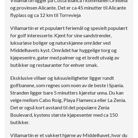
Villamartín ligger på Costa Blanca i kommunen Orihuela
og provinsen Alicante. Det er ca 45 minutter til Alicante
flyplass og ca 12 km til Torrevieja
Villamartín er et populært feriemål og spesielt populært
for golf interesserte. Kjent for sine sandstrender,
luksuriøse boliger og naturskjønne områder ved
Middelhavets kyst. Området har hyggelige torg og
kjøpesentre, gater med palmer og et bredt utvalg av
butikker og restauranter for enhver smak.
Eksklusive villaer og luksusleiligheter ligger rundt
golfbanene, som regnes som noen av de beste i Spania.
Stranden ligger bare 5 minutters kjøretur unna. Du kan
velge mellom Cabo Roig, Playa Flamenca eller La Zenia.
Det er også kort avstand til det populære Zenia
Boulevard, kystens største kjøpesenter med ca 150
butikker.
Villamartín er et vakkert hjørne av Middelhavet, hvor du