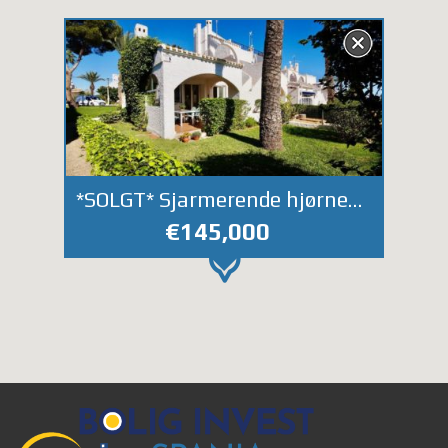
*SOLGT* Sjarmerende hjørnehus i ettertraktede Urbanización Marbella i Villamartin med nærhet til førsteklasses golfbaner og alle fasiliteter.
€145,000