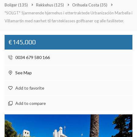
Boliger
(135)
Rekkehus
(125)
Orihuela Costa
(35)
*SOLGT* Sjarmerende hjørnehus i ettertraktede Urbanización Marbella i
Villamartin med nærhet til førsteklasses golfbaner og alle fasiliteter.
€145,000
0034 679 580 166
See Map
Add to favorite
Add to compare