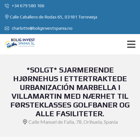
+34 679 580 166
Calle Caballero de Rodas 65, 03181 Torrevieja
charlotte@boliginvestspania.no
*SOLGT* SJARMERENDE
HJØRNEHUS I ETTERTRAKTEDE
URBANIZACIÓN MARBELLA I
VILLAMARTIN MED NÆRHET TIL
FØRSTEKLASSES GOLFBANER OG
ALLE FASILITETER.
Calle Manuel de Falla, 78, Orihuela, Spania