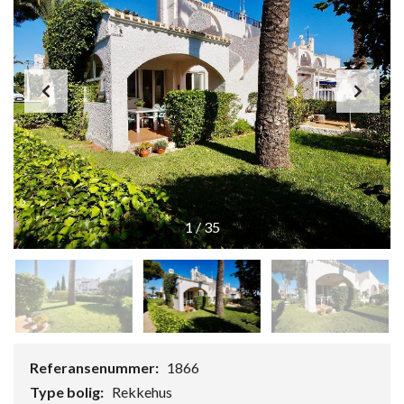
1
/
35
Referansenummer:
1866
Type bolig:
Rekkehus