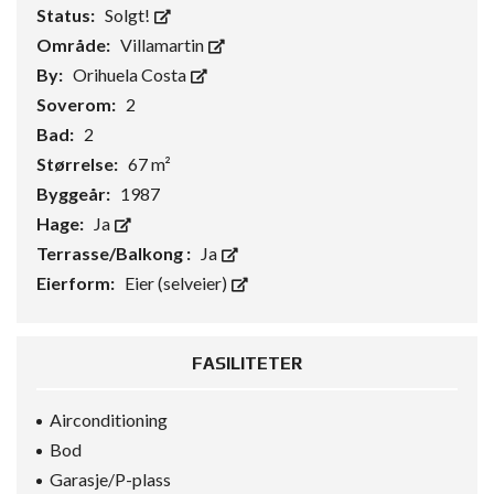
Status:
Solgt!
Område:
Villamartin
By:
Orihuela Costa
Soverom:
2
Bad:
2
Størrelse:
67 m²
Byggeår:
1987
Hage:
Ja
Terrasse/Balkong :
Ja
Eierform:
Eier (selveier)
FASILITETER
Airconditioning
Bod
Garasje/P-plass